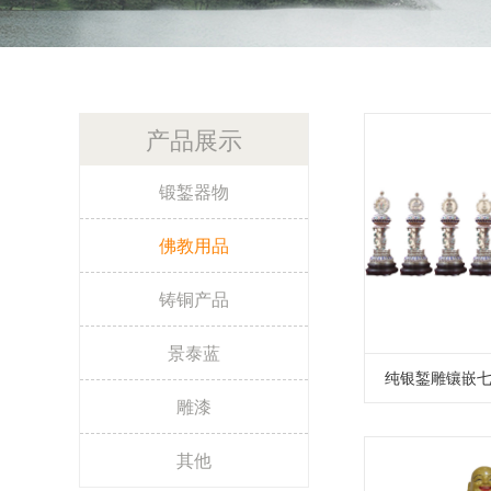
产品展示
锻錾器物
佛教用品
铸铜产品
景泰蓝
纯银錾雕镶嵌
雕漆
其他