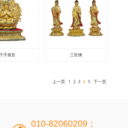
千手观音
三世佛
上一页
1
2
3
4
5
下一页
010-82060209；