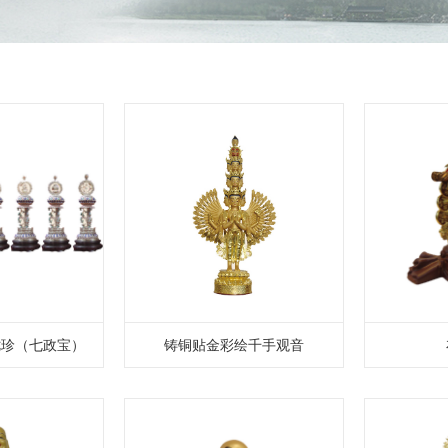
七珍（七政宝）
铸铜贴金彩绘千手观音