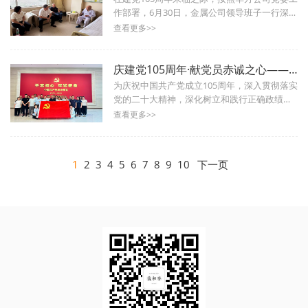
作部署，6月30日，金属公司领导班子一行深入
走访慰问离休老干部，向他们送去党组织的关
查看更多>>
怀与温暖，并致以节日的问候和...
庆建党105周年·献党员赤诚之心——金属公司党总支开展建党105周年献爱心活动及参观党史馆主题党日活动
为庆祝中国共产党成立105周年，深入贯彻落实
党的二十大精神，深化树立和践行正确政绩观
主题教育，进一步强化党员党性教育，将党的
查看更多>>
关怀与红色精神融入到实际行动...
1
2
3
4
5
6
7
8
9
10
下一页