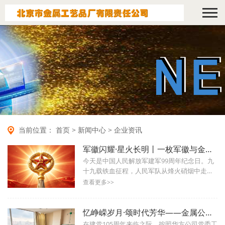
当前位置：
首页
>
新闻中心
>
企业资讯
军徽闪耀·星火长明丨一枚军徽与金属匠人的忠诚守望
今天是中国人民解放军建军99周年纪念日。九
十九载铁血征程，人民军队从烽火硝烟中走
来，以铮铮铁骨守护着国家的安宁与尊严。作
查看更多>>
为一家以金属工艺立身的百年企业...
忆峥嵘岁月·颂时代芳华——金属公司党总支走访慰问离休老干部
在建党105周年来临之际，按照华方公司党委工