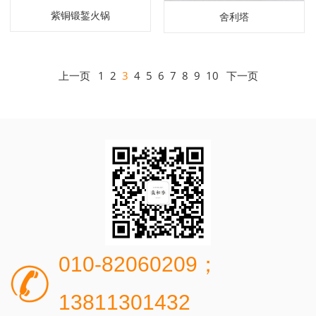
紫铜锻錾火锅
舍利塔
上一页
1
2
3
4
5
6
7
8
9
10
下一页
010-82060209；
13811301432