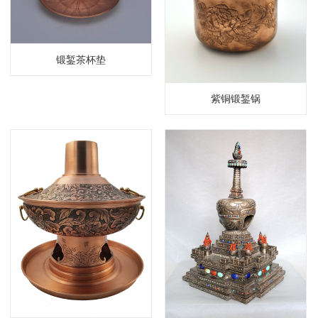
锻錾茶杯垫
紫铜锻錾锅