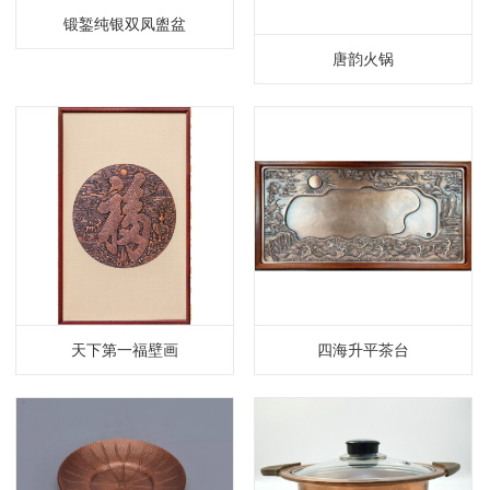
锻錾纯银双凤盥盆
唐韵火锅
天下第一福壁画
四海升平茶台