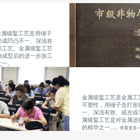
金属锻錾工艺是用锤子
形成凹凸不一、深浅有
形工艺。
金属锻錾工艺
物成型后的进一步加工
之一。
金属锻錾工艺是金属工
可塑性，用锤子击打形
一、深浅有致、或光或
属锻錾工艺是对金属进
的精华之一……
查看更多>