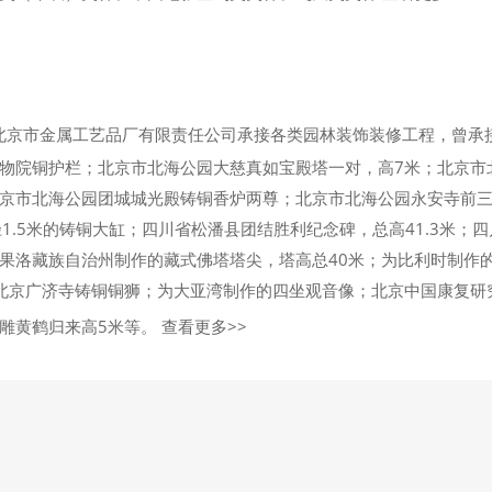
北京市金属工艺品厂有限责任公司承接各类园林装饰装修工程，曾承
物院铜护栏；北京市北海公园大慈真如宝殿塔一对，高7米；北京市
京市北海公园团城城光殿铸铜香炉两尊；北京市北海公园永安寺前
径1.5米的铸铜大缸；四川省松潘县团结胜利纪念碑，总高41.3米
果洛藏族自治州制作的藏式佛塔塔尖，塔高总40米；为比利时制作的
北京广济寺铸铜铜狮；为大亚湾制作的四坐观音像；北京中国康复研究
雕黄鹤归来高5米等。
查看更多>>