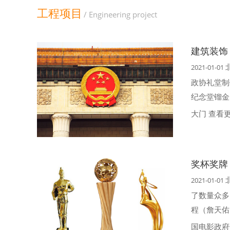
工程项目
/ Engineering project
建筑装饰
2021-01-01
政协礼堂制
纪念堂镏金
大门
查看更
奖杯奖牌
2021-01-01
了数量众多
程（詹天佑
国电影政府