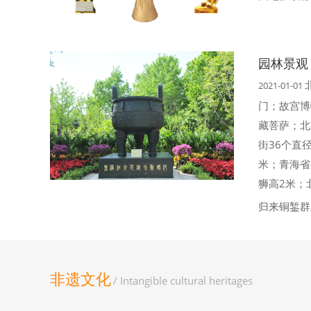
园林景观
2021-01-01
门；故宫博
藏菩萨；北
街36个直
米；青海省
狮高2米；
归来铜錾群
非遗文化
/ Intangible cultural heritages