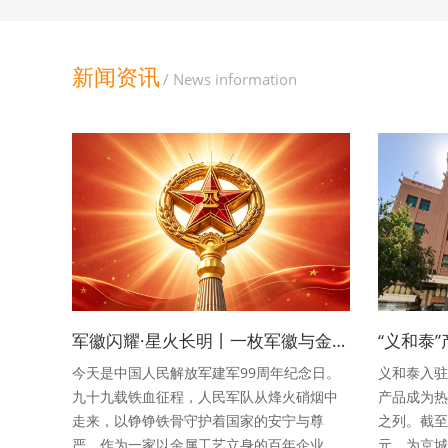
新闻资讯
/ News information
军徽闪耀·星火长明丨一枚军徽与金属匠人的忠诚守望
今天是中国人民解放军建军99周年纪念日。
义和泰入驻
九十九载铁血征程，人民军队从烽火硝烟中
产品成为热
走来，以铮铮铁骨守护着国家的安宁与尊
之列。截至
严。作为一家以金属工艺立身的百年企业，
元，为京城