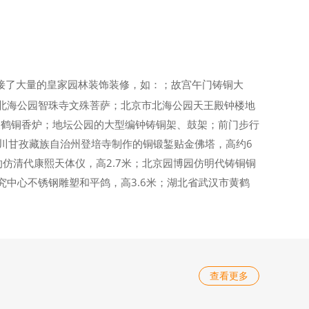
接了大量的皇家园林装饰装修，如：；故宫午门铸铜大
北海公园智珠寺文殊菩萨；北京市北海公园天王殿钟楼地
三鹤铜香炉；地坛公园的大型编钟铸铜架、鼓架；前门步行
；四川甘孜藏族自治州登培寺制作的铜锻錾贴金佛塔，高约6
仿清代康熙天体仪，高2.7米；北京园博园仿明代铸铜铜
中心不锈钢雕塑和平鸽，高3.6米；湖北省武汉市黄鹤
查看更多